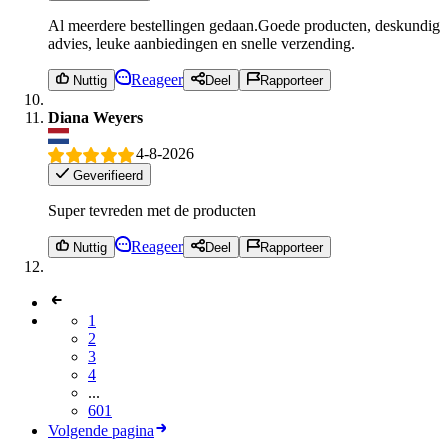
Al meerdere bestellingen gedaan.Goede producten, deskundig
advies, leuke aanbiedingen en snelle verzending.
Reageer
Nuttig
Deel
Rapporteer
Diana Weyers
4-8-2026
Geverifieerd
Super tevreden met de producten
Reageer
Nuttig
Deel
Rapporteer
1
2
3
4
...
601
Volgende pagina