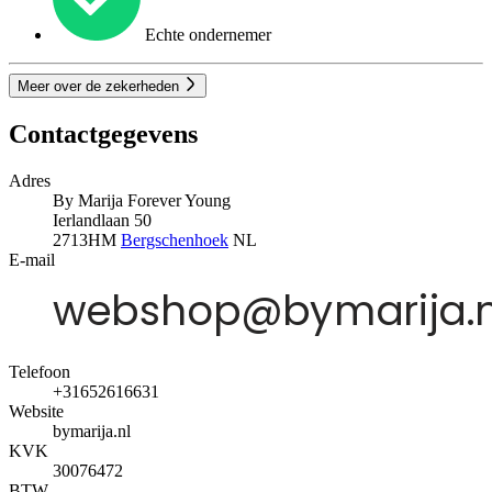
Echte ondernemer
Meer over de zekerheden
Contactgegevens
Adres
By Marija Forever Young
Ierlandlaan 50
2713HM
Bergschenhoek
NL
E-mail
Telefoon
+31652616631
Website
bymarija.nl
KVK
30076472
BTW