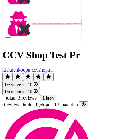
CCV Shop Test Pr
kieknenkoopn.ccvshop.nl
De score is:
10
De score is:
10
|
totaal 3 reviews
|
1 bron
0 reviews in de afgelopen 12 maanden