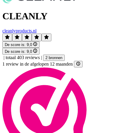
CLEANLY
cleanlyproducts.nl
De score is:
9,0
De score is:
9,0
|
totaal 403 reviews
|
2 bronnen
1 review in de afgelopen 12 maanden