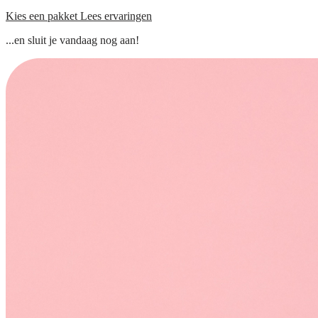
Kies een pakket
Lees ervaringen
...en sluit je vandaag nog aan!