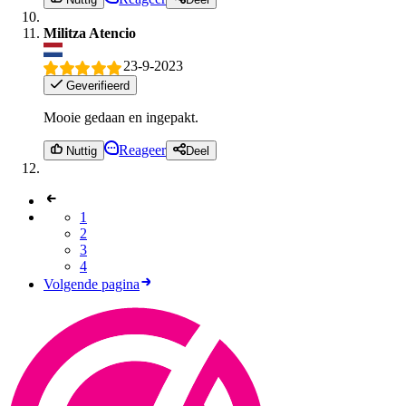
Militza Atencio
23-9-2023
Geverifieerd
Mooie gedaan en ingepakt.
Reageer
Nuttig
Deel
1
2
3
4
Volgende pagina