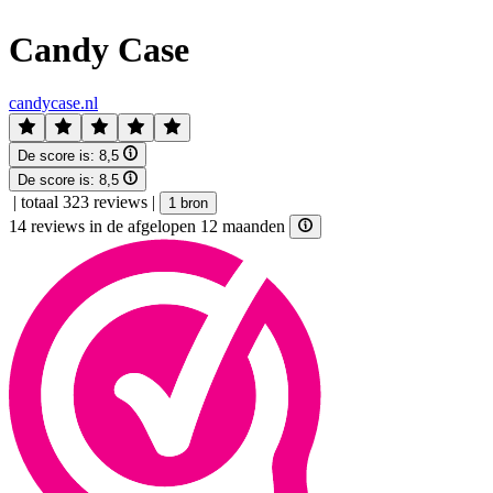
Candy Case
candycase.nl
De score is:
8,5
De score is:
8,5
|
totaal 323 reviews
|
1 bron
14 reviews in de afgelopen 12 maanden