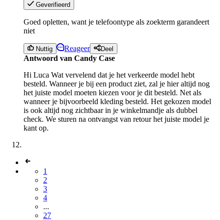
Geverifieerd
Goed opletten, want je telefoontype als zoekterm garandeert
niet
Reageer
Nuttig
Deel
Antwoord van Candy Case
Hi Luca Wat vervelend dat je het verkeerde model hebt
besteld. Wanneer je bij een product ziet, zal je hier altijd nog
het juiste model moeten kiezen voor je dit besteld. Net als
wanneer je bijvoorbeeld kleding besteld. Het gekozen model
is ook altijd nog zichtbaar in je winkelmandje als dubbel
check. We sturen na ontvangst van retour het juiste model je
kant op.
1
2
3
4
...
27