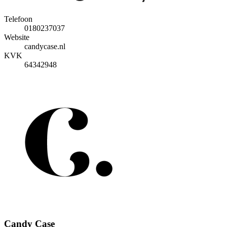
Telefoon
0180237037
Website
candycase.nl
KVK
64342948
Candy Case