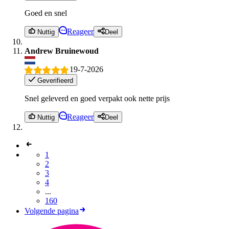
Goed en snel
Reageer
Nuttig
Deel
Andrew Bruinewoud
19-7-2026
Geverifieerd
Snel geleverd en goed verpakt ook nette prijs
Reageer
Nuttig
Deel
1
2
3
4
...
160
Volgende pagina