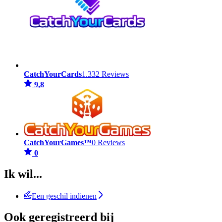
CatchYourCards
1.332 Reviews
9,8
CatchYourGames™
0 Reviews
0
Ik wil...
Een geschil indienen
Ook geregistreerd bij