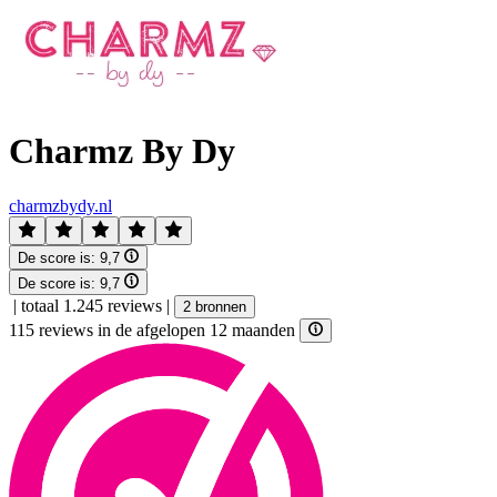
Charmz By Dy
charmzbydy.nl
De score is:
9,7
De score is:
9,7
|
totaal 1.245 reviews
|
2 bronnen
115 reviews in de afgelopen 12 maanden