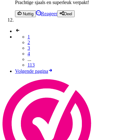
Prachtige sjaals en superleuk verpakt!
Reageer
Nuttig
Deel
1
2
3
4
...
113
Volgende pagina