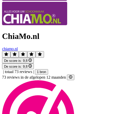
ChiaMo.nl
chiamo.nl
De score is:
9,8
De score is:
9,8
|
totaal 73 reviews
|
1 bron
73 reviews in de afgelopen 12 maanden