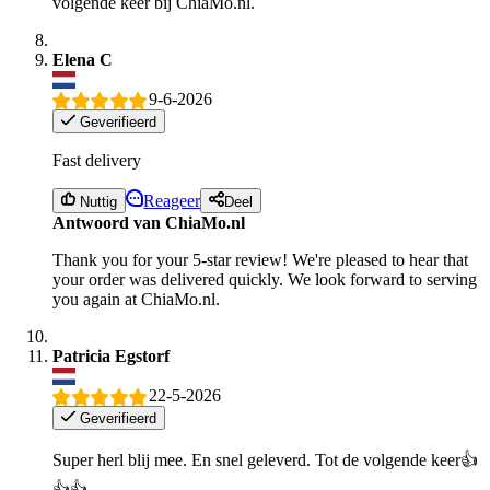
volgende keer bij ChiaMo.nl.
Elena C
9-6-2026
Geverifieerd
Fast delivery
Reageer
Nuttig
Deel
Antwoord van ChiaMo.nl
Thank you for your 5-star review! We're pleased to hear that
your order was delivered quickly. We look forward to serving
you again at ChiaMo.nl.
Patricia Egstorf
22-5-2026
Geverifieerd
Super herl blij mee. En snel geleverd. Tot de volgende keer👍
👍👍