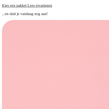
Kies een pakket
Lees ervaringen
...en sluit je vandaag nog aan!