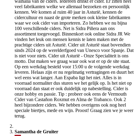
walhalla van de ciders. Iedereen drinkt er cider. Er zitten heel
veel fabrikanten welke we allemaal bezoeken en persoonlijk
kennen. We komen al ruim 40 jaar in Asturië, kennen de
cidercultuur en naast de grote merken ook kleine fabrikanten
waar we ook cider van importeren. Zo hebben we nu bijna
100 verschillende ciders. Net is Sidra Piñera aan ons
assortiment toegevoegd. Binnenkort ook online Sidra JR We
vinden het leuk om mensen kennis te laten maken met de
prachtige ciders uit Asturië. Cider uit Asturië staat bovendien
sinds 2024 op de werelderfgoed van Unesco voor Spanje. Dat
is niet voor niets. Cider uit Asturië - Onze Specialiteit is ons
motto. Dat maken we graag waar ook wat er op de site staat.
Op een werkdag besteld voor 15:00 u de volgende werkdag
leveren. Helaas zijn er nu regelmatig vertragingen en duurt het
wel eens wat langer. Aan Espaba ligt het niet. Alles is in
voorraad normaliter dus sturen we het gelijk op. Is het niet op
voorraad dan staat er ook duidelijk op nabestelling. Cider is
onze hobby en passie. Tip : probeer ook eens de Vermouth
Cider van Castañon Roxmut en Alma de Trabanco. Ook 2
heel bijzondere ciders. We hebben overigens ook nog heel
speciale biertjes, mede en wijn. Proost! Graag zien we je weer
terug.
Samantha de Gruiter