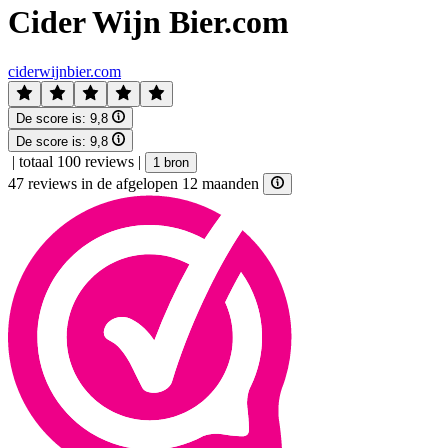
Cider Wijn Bier.com
ciderwijnbier.com
De score is:
9,8
De score is:
9,8
|
totaal 100 reviews
|
1 bron
47 reviews in de afgelopen 12 maanden