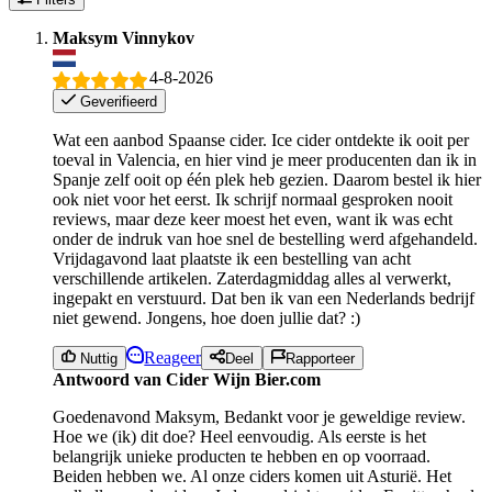
Maksym Vinnykov
4-8-2026
Geverifieerd
Wat een aanbod Spaanse cider. Ice cider ontdekte ik ooit per
toeval in Valencia, en hier vind je meer producenten dan ik in
Spanje zelf ooit op één plek heb gezien. Daarom bestel ik hier
ook niet voor het eerst. Ik schrijf normaal gesproken nooit
reviews, maar deze keer moest het even, want ik was echt
onder de indruk van hoe snel de bestelling werd afgehandeld.
Vrijdagavond laat plaatste ik een bestelling van acht
verschillende artikelen. Zaterdagmiddag alles al verwerkt,
ingepakt en verstuurd. Dat ben ik van een Nederlands bedrijf
niet gewend. Jongens, hoe doen jullie dat? :)
Reageer
Nuttig
Deel
Rapporteer
Antwoord van Cider Wijn Bier.com
Goedenavond Maksym, Bedankt voor je geweldige review.
Hoe we (ik) dit doe? Heel eenvoudig. Als eerste is het
belangrijk unieke producten te hebben en op voorraad.
Beiden hebben we. Al onze ciders komen uit Asturië. Het