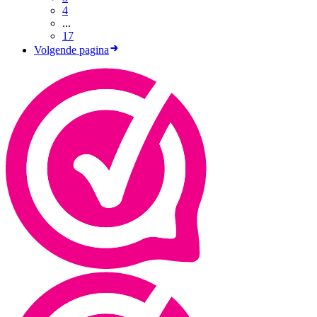
4
...
17
Volgende pagina