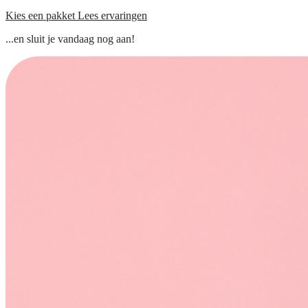
Kies een pakket
Lees ervaringen
...en sluit je vandaag nog aan!