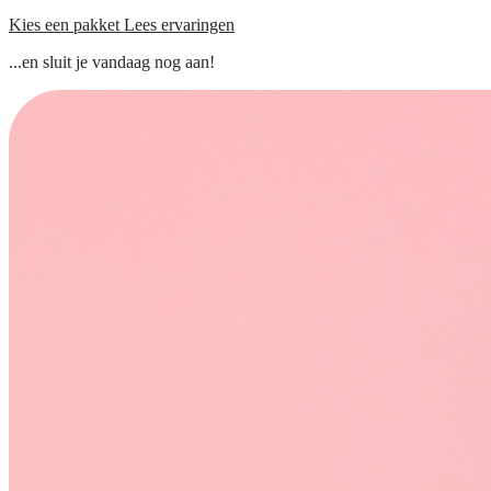
Kies een pakket
Lees ervaringen
...en sluit je vandaag nog aan!