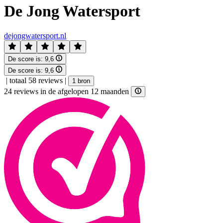
De Jong Watersport
dejongwatersport.nl
De score is:
9,6
De score is:
9,6
|
totaal 58 reviews
|
1 bron
24 reviews in de afgelopen 12 maanden