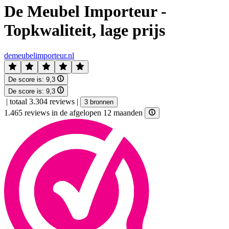
De Meubel Importeur -
Topkwaliteit, lage prijs
demeubelimporteur.nl
De score is:
9,3
De score is:
9,3
|
totaal 3.304 reviews
|
3 bronnen
1.465 reviews in de afgelopen 12 maanden