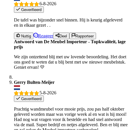
6-8-2026
Geverifieerd
De tafel was bijzonder snel binnen. Hij is keurig afgeleverd
en in elkaar gezet . .
Reageer
Nuttig
Deel
Rapporteer
Antwoord van De Meubel Importeur - Topkwaliteit, lage
prijs
We zijn ontzettend blij met uw lovende beoordeling. Het doet
ons goed te weten dat u blij bent met uw nieuwe meubelstuk.
Geniet ervan! 💛
Gerry Bulten-Meijer
5-8-2026
Geverifieerd
Prachtig wandmeubel voor mooie prijs, zou pas half oktober
geleverd worden maar was vorige week al en wat is hij mooi!
Had nog wat vragen voor ik bestelde en had snel antwoord
via de mail. Super bedrijf en netjes afgeleverd. Ben er blij mee
en zal zeker de Meubel importeur aanbevelen!