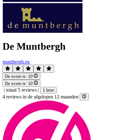
De Muntbergh
muntbergh.eu
De score is:
10
De score is:
10
|
totaal 5 reviews
|
1 bron
4 reviews in de afgelopen 12 maanden