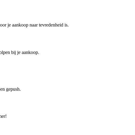
oor je aankoop naar tevredenheid is.
olpen bij je aankoop.
een gepush.
mer!