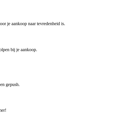
oor je aankoop naar tevredenheid is.
olpen bij je aankoop.
een gepush.
mer!