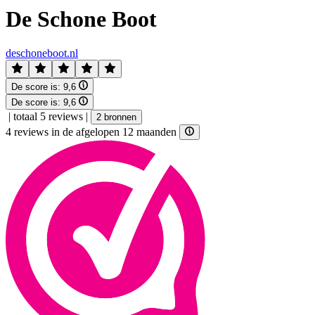
De Schone Boot
deschoneboot.nl
De score is:
9,6
De score is:
9,6
|
totaal 5 reviews
|
2 bronnen
4 reviews in de afgelopen 12 maanden