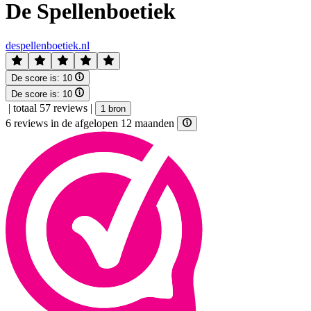
De Spellenboetiek
despellenboetiek.nl
De score is:
10
De score is:
10
|
totaal 57 reviews
|
1 bron
6 reviews in de afgelopen 12 maanden