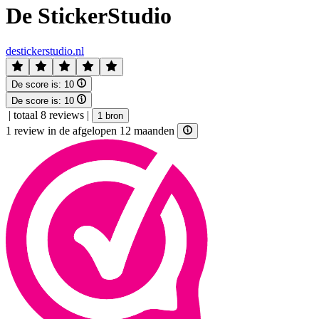
De StickerStudio
destickerstudio.nl
De score is:
10
De score is:
10
|
totaal 8 reviews
|
1 bron
1 review in de afgelopen 12 maanden