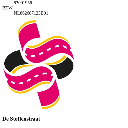
83001956
BTW
NL862687123B01
De Stoffenstraat