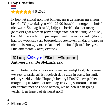
Roy Hendriks
4-8-2026
Ik heb het artikel nog niet binnen, maar ze maken nu al hun
belofte "Op werkdagen vóór 22:00 besteld = morgen in huis"
niet waar. Zondag besteld, krijg net bericht dat het morgen
geleverd gaat worden (ervan uitgaande dat dat lukt). /edit: My
bad. Mijn korte termijngeheugen heeft me in de steek gelaten,
had idd woensdag als bezorgdag opgegeven omdat ik dinsdag
niet thuis zou zijn, maar dat bleek uiteindelijk toch het geval..
Dus onterechte klacht, excuses.
Reageer
Nuttig
Deel
Rapporteer
Antwoord van De Stofzuigerzak
/edit: Hartelijk dank voor uw open- en eerlijkheid, dat kunnen
we zeer waarderen! En logisch dat u zich in eerste instantie
teleurgesteld voelde. Hopelijk bezorgd PostNL uw pakketje
morgen bij u. Mocht er toch nog iets zijn, schroom dan niet
om contact met ons op te nemen, we helpen u dan graag
verder. Een fijne dag gewenst nog!
Margree3