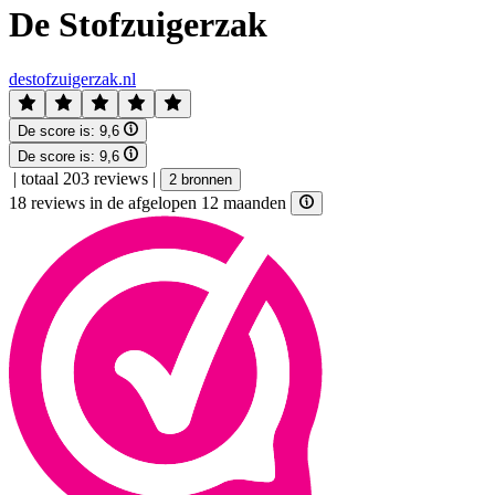
De Stofzuigerzak
destofzuigerzak.nl
De score is:
9,6
De score is:
9,6
|
totaal 203 reviews
|
2 bronnen
18 reviews in de afgelopen 12 maanden