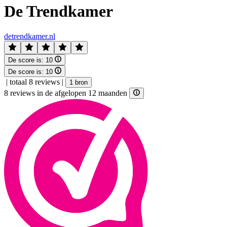
De Trendkamer
detrendkamer.nl
De score is:
10
De score is:
10
|
totaal 8 reviews
|
1 bron
8 reviews in de afgelopen 12 maanden