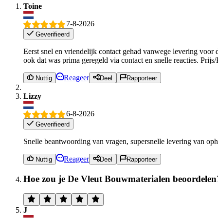
Toine
7-8-2026
Geverifieerd
Eerst snel en vriendelijk contact gehad vanwege levering voor
ook dat was prima geregeld via contact en snelle reacties. Prijs
Reageer
Nuttig
Deel
Rapporteer
Lizzy
6-8-2026
Geverifieerd
Snelle beantwoording van vragen, supersnelle levering van opho
Reageer
Nuttig
Deel
Rapporteer
Hoe zou je De Vleut Bouwmaterialen beoordelen
J