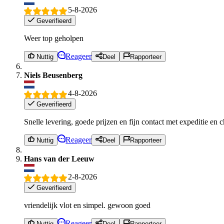
5-8-2026
Geverifieerd
Weer top geholpen
Reageer
Nuttig
Deel
Rapporteer
Niels Beusenberg
4-8-2026
Geverifieerd
Snelle levering, goede prijzen en fijn contact met expeditie en 
Reageer
Nuttig
Deel
Rapporteer
Hans van der Leeuw
2-8-2026
Geverifieerd
vriendelijk vlot en simpel. gewoon goed
Reageer
Nuttig
Deel
Rapporteer