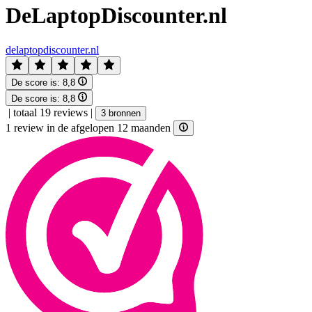
DeLaptopDiscounter.nl
delaptopdiscounter.nl
De score is:
8,8
De score is:
8,8
|
totaal 19 reviews
|
3 bronnen
1 review in de afgelopen 12 maanden