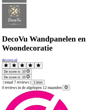
DecoVu Wandpanelen en
Woondecoratie
decovu.nl
De score is:
10
De score is:
10
|
totaal 7 reviews
|
1 bron
0 reviews in de afgelopen 12 maanden