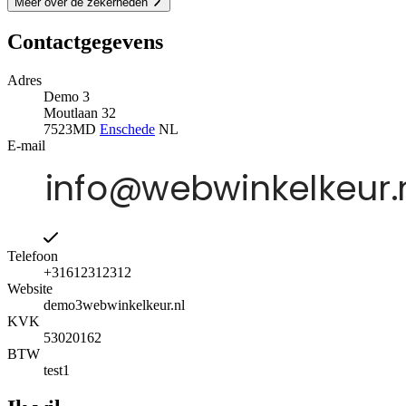
Meer over de zekerheden
Contactgegevens
Adres
Demo 3
Moutlaan 32
7523MD
Enschede
NL
E-mail
Telefoon
+31612312312
Website
demo3webwinkelkeur.nl
KVK
53020162
BTW
test1