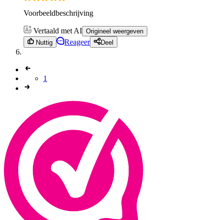
Voorbeeldbeschrijving
Vertaald met AI
Origineel weergeven
Reageer
Nuttig
Deel
1