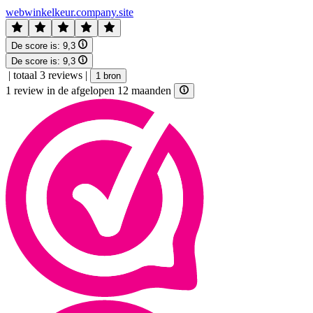
webwinkelkeur.company.site
De score is:
9,3
De score is:
9,3
|
totaal 3 reviews
|
1 bron
1 review in de afgelopen 12 maanden