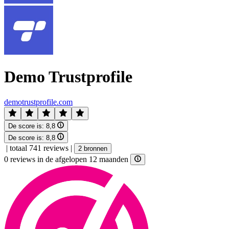
Demo Trustprofile
demotrustprofile.com
De score is:
8,8
De score is:
8,8
|
totaal 741 reviews
|
2 bronnen
0 reviews in de afgelopen 12 maanden