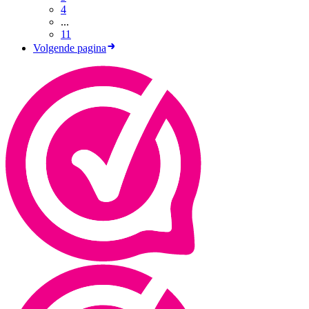
4
...
11
Volgende pagina