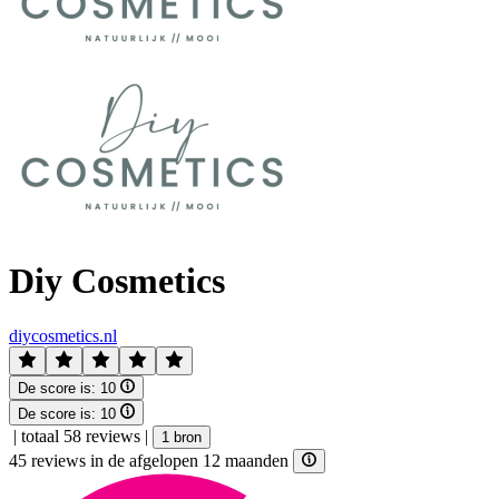
Diy Cosmetics
diycosmetics.nl
De score is:
10
De score is:
10
|
totaal 58 reviews
|
1 bron
45 reviews in de afgelopen 12 maanden