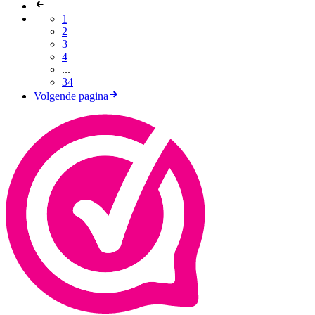
1
2
3
4
...
34
Volgende pagina