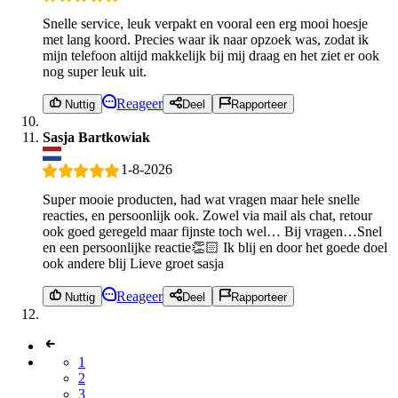
Snelle service, leuk verpakt en vooral een erg mooi hoesje
met lang koord. Precies waar ik naar opzoek was, zodat ik
mijn telefoon altijd makkelijk bij mij draag en het ziet er ook
nog super leuk uit.
Reageer
Nuttig
Deel
Rapporteer
Sasja Bartkowiak
1-8-2026
Super mooie producten, had wat vragen maar hele snelle
reacties, en persoonlijk ook. Zowel via mail als chat, retour
ook goed geregeld maar fijnste toch wel… Bij vragen…Snel
en een persoonlijke reactie👏🏻 Ik blij en door het goede doel
ook andere blij Lieve groet sasja
Reageer
Nuttig
Deel
Rapporteer
1
2
3