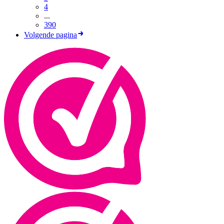
4
...
390
Volgende pagina