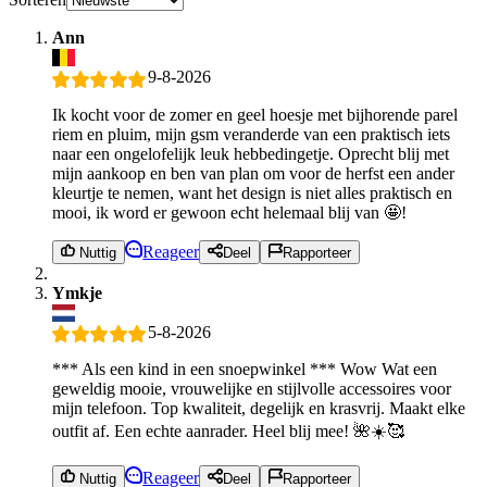
Ann
9-8-2026
Ik kocht voor de zomer en geel hoesje met bijhorende parel
riem en pluim, mijn gsm veranderde van een praktisch iets
naar een ongelofelijk leuk hebbedingetje. Oprecht blij met
mijn aankoop en ben van plan om voor de herfst een ander
kleurtje te nemen, want het design is niet alles praktisch en
mooi, ik word er gewoon echt helemaal blij van 🤩!
Reageer
Nuttig
Deel
Rapporteer
Ymkje
5-8-2026
*** Als een kind in een snoepwinkel *** Wow Wat een
geweldig mooie, vrouwelijke en stijlvolle accessoires voor
mijn telefoon. Top kwaliteit, degelijk en krasvrij. Maakt elke
outfit af. Een echte aanrader. Heel blij mee! 🌺☀️🥰
Reageer
Nuttig
Deel
Rapporteer