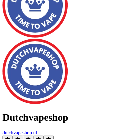
Dutchvapeshop
dutchvapeshop.nl