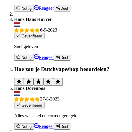
Reageer
Nuttig
Deel
Hans Hans Kurver
6-9-2023
Geverifieerd
Snel geleverd
Reageer
Nuttig
Deel
Hoe zou je Dutchvapeshop beoordelen?
Hans Dorenbos
27-8-2023
Geverifieerd
Alles was snel en correct geregeld
Reageer
Nuttig
Deel