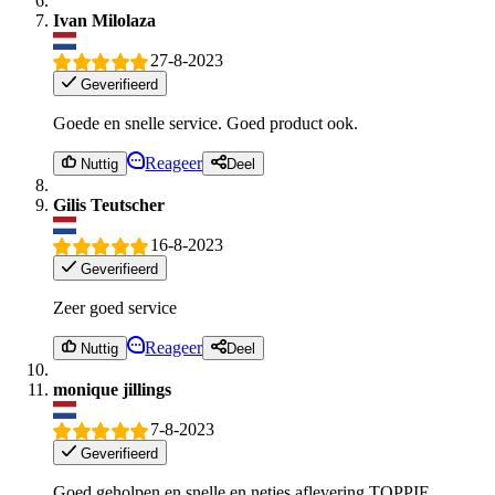
Ivan Milolaza
27-8-2023
Geverifieerd
Goede en snelle service. Goed product ook.
Reageer
Nuttig
Deel
Gilis Teutscher
16-8-2023
Geverifieerd
Zeer goed service
Reageer
Nuttig
Deel
monique jillings
7-8-2023
Geverifieerd
Goed geholpen en snelle en netjes aflevering TOPPIE