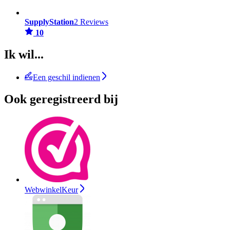
SupplyStation
2 Reviews
10
Ik wil...
Een geschil indienen
Ook geregistreerd bij
WebwinkelKeur