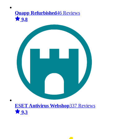
Quapp Refurbished
46 Reviews
9,8
ESET Antivirus Webshop
337 Reviews
9,3