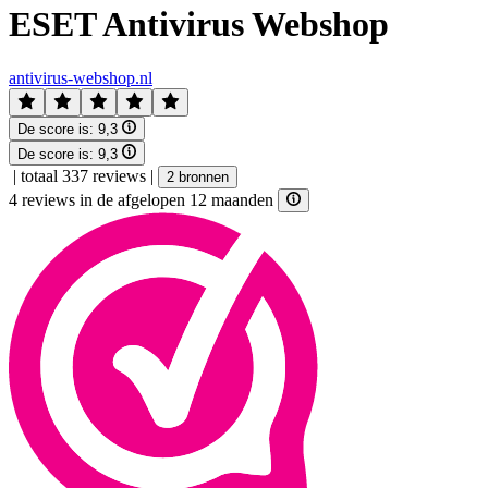
ESET Antivirus Webshop
antivirus-webshop.nl
De score is:
9,3
De score is:
9,3
|
totaal 337 reviews
|
2 bronnen
4 reviews in de afgelopen 12 maanden