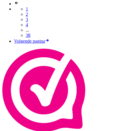
1
2
3
4
...
38
Volgende pagina