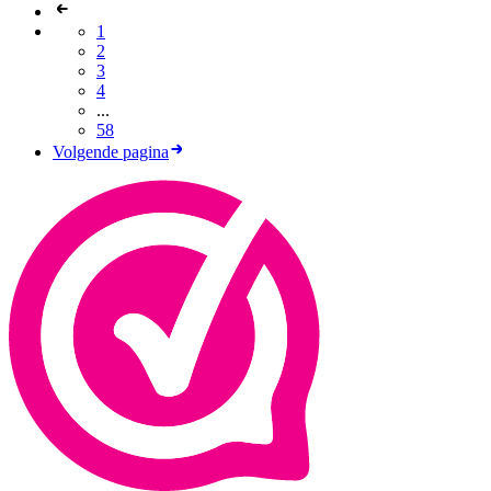
1
2
3
4
...
58
Volgende pagina