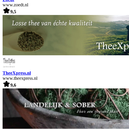
www.zoedt.nl
9,5
TheeXpress.nl
www.theexpress.nl
9,6