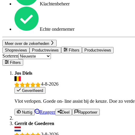
Klachtenbeheer
Echte ondernemer
Meer over de zekerheden
Shopreviews
Productreviews
Filters
Productreviews
Sorteren
Filters
Jos Diels
4-8-2026
Geverifieerd
Vlot verlopen. Goede on- line assist bij de keuze. Doe zo verde
Reageer
Nuttig
Deel
Rapporteer
Gerrit de Goederen
3-8-2026