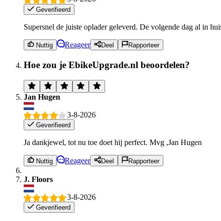
Geverifieerd
Supersnel de juiste oplader geleverd. De volgende dag al in huis
Reageer
Nuttig
Deel
Rapporteer
Hoe zou je EbikeUpgrade.nl beoordelen?
Jan Hugen
3-8-2026
Geverifieerd
Ja dankjewel, tot nu toe doet hij perfect. Mvg ,Jan Hugen
Reageer
Nuttig
Deel
Rapporteer
J. Floors
3-8-2026
Geverifieerd