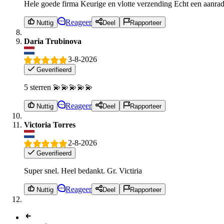
Hele goede firma Keurige en vlotte verzending Echt een aanrad
Reageer
Nuttig
Deel
Rapporteer
Daria Trubinova
3-8-2026
Geverifieerd
5 sterren 💫💫💫💫💫
Reageer
Nuttig
Deel
Rapporteer
Victoria Torres
2-8-2026
Geverifieerd
Super snel. Heel bedankt. Gr. Victiria
Reageer
Nuttig
Deel
Rapporteer