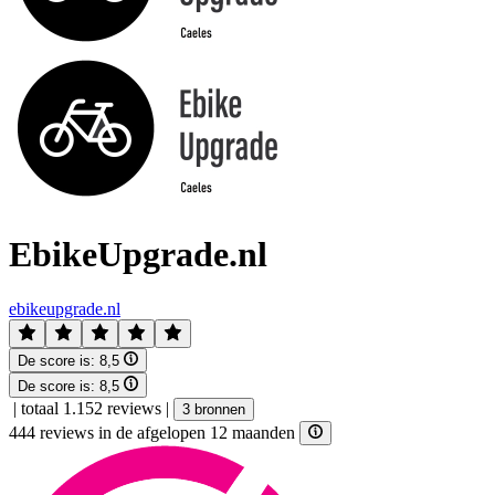
EbikeUpgrade.nl
ebikeupgrade.nl
De score is:
8,5
De score is:
8,5
|
totaal 1.152 reviews
|
3 bronnen
444 reviews in de afgelopen 12 maanden