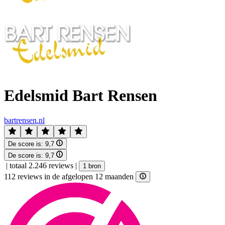
Edelsmid Bart Rensen
bartrensen.nl
De score is:
9,7
De score is:
9,7
|
totaal 2.246 reviews
|
1 bron
112 reviews in de afgelopen 12 maanden