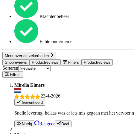
Klachtenbeheer
Echte ondernemer
Meer over de zekerheden
Shopreviews
Productreviews
Filters
Productreviews
Sorteren
Filters
Mirella Elmers
23-4-2026
Geverifieerd
Snelle levering, helaas was er iets mis gegaan met het vervoer m
Reageer
Nuttig
Deel