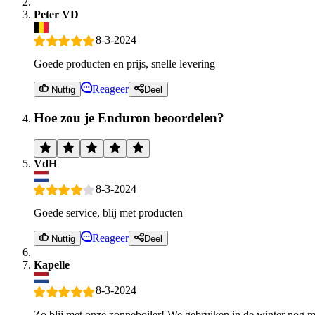
Peter VD
8-3-2024
Goede producten en prijs, snelle levering
Reageer
Nuttig
Deel
Hoe zou je Enduron beoordelen?
VdH
8-3-2024
Goede service, blij met producten
Reageer
Nuttig
Deel
Kapelle
8-3-2024
Zo blij met onze zonneboiler! We gebruiken in de winter nog m