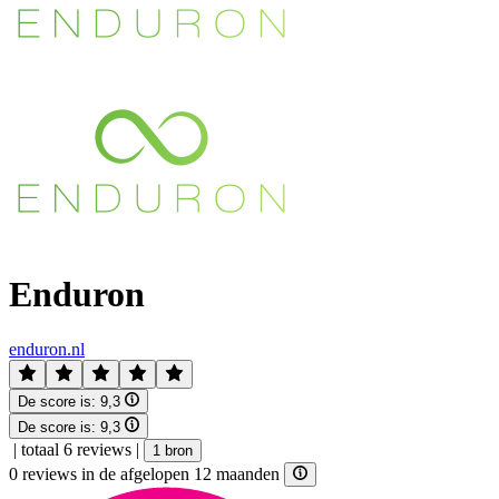
Enduron
enduron.nl
De score is:
9,3
De score is:
9,3
|
totaal 6 reviews
|
1 bron
0 reviews in de afgelopen 12 maanden