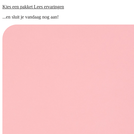
Kies een pakket
Lees ervaringen
...en sluit je vandaag nog aan!