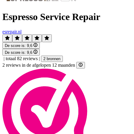
Espresso Service Repair
esrepair.nl
De score is:
9,6
De score is:
9,6
|
totaal 82 reviews
|
2 bronnen
2 reviews in de afgelopen 12 maanden