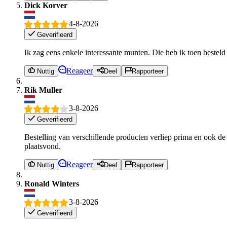
Dick Korver
4-8-2026
Geverifieerd
Ik zag eens enkele interessante munten. Die heb ik toen besteld
Reageer
Nuttig
Deel
Rapporteer
Rik Muller
3-8-2026
Geverifieerd
Bestelling van verschillende producten verliep prima en ook d
plaatsvond.
Reageer
Nuttig
Deel
Rapporteer
Ronald Winters
3-8-2026
Geverifieerd