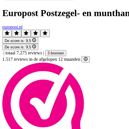
Europost Postzegel- en muntha
europost.nl
De score is:
9,5
De score is:
9,5
|
totaal 7.275 reviews
|
3 bronnen
1.517 reviews in de afgelopen 12 maanden