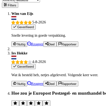
Filters
Wim van Eijs
5-8-2026
Geverifieerd
Snelle levering in goede verpakking.
Reageer
Nuttig
Deel
Rapporteer
Ies Hokke
4-8-2026
Geverifieerd
Wat ik besteld heb, netjes afgeleverd. Volgende keer weer.
Reageer
Nuttig
Deel
Rapporteer
Hoe zou je Europost Postzegel- en munthandel b