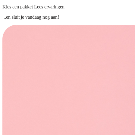
Kies een pakket
Lees ervaringen
...en sluit je vandaag nog aan!