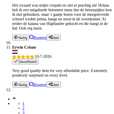
Het zwaard was netjes verpakt en ziet er prachtig uit! Helaas
heb ik een megaharde betonnen muur dus de betonspijker kon
ik niet gebruiken, maar 1 gaatje boren voor de meegeleverde
schroef werkte prima, hangt nu mooi in de woonkamer. Al
eerder de katana van Highlander gekocht en die hangt in de
hal. Ook erg mooi.
Reageer
Nuttig
Deel
Erwin Crisan
10-7-2026
Geverifieerd
Very good quality item for very affordable price. Extremely
positively surprised on every level.
Reageer
Nuttig
Deel
1
2
3