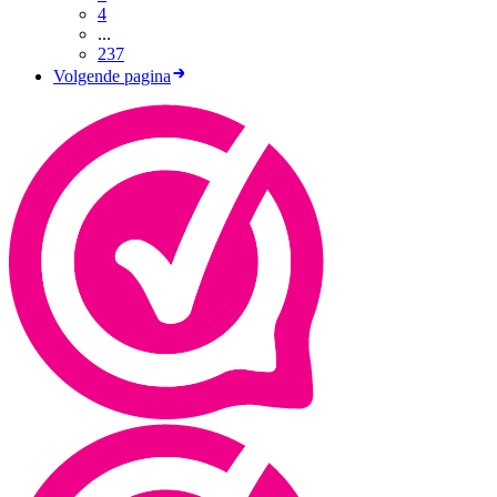
4
...
237
Volgende pagina