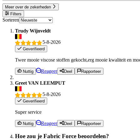
Meer over de zekerheden
Filters
Sorteren
Trudy Wijnveldt
5-8-2026
Geverifieerd
Twee mooie viscose stoffen gekocht,erg mooie kwaliteit en moo
Reageer
Nuttig
Deel
Rapporteer
Greet VAN LEEMPUT
5-8-2026
Geverifieerd
Super service
Reageer
Nuttig
Deel
Rapporteer
Hoe zou je Fabric Force beoordelen?