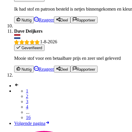
Ik had stof en patroon besteld is netjes binnengekomen en kleu
Reageer
Nuttig
Deel
Rapporteer
Dave Deijkers
1-8-2026
Geverifieerd
Mooie stof voor een betaalbare prijs en zeer snel geleverd
Reageer
Nuttig
Deel
Rapporteer
1
2
3
4
...
16
Volgende pagina