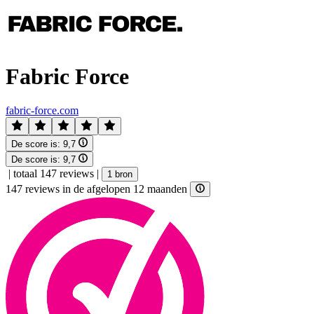
Fabric Force
fabric-force.com
De score is:
9,7
De score is:
9,7
|
totaal 147 reviews
|
1 bron
147 reviews in de afgelopen 12 maanden