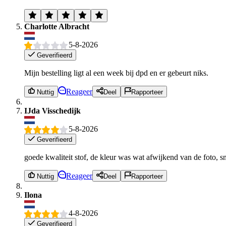
Charlotte Albracht
5-8-2026
Geverifieerd
Mijn bestelling ligt al een week bij dpd en er gebeurt niks.
Reageer
Nuttig
Deel
Rapporteer
IJda Visschedijk
5-8-2026
Geverifieerd
goede kwaliteit stof, de kleur was wat afwijkend van de foto, s
Reageer
Nuttig
Deel
Rapporteer
Ilona
4-8-2026
Geverifieerd