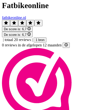
Fatbikeonline
fatbikeonline.nl
De score is:
6,7
De score is:
6,7
|
totaal 20 reviews
|
1 bron
0 reviews in de afgelopen 12 maanden