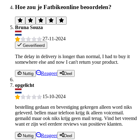
Hoe zou je Fatbikeonline beoordelen?
Bruna Souza
27-11-2024
Geverifieerd
The delay in delivery is longer than normal, I had to buy it
somewhere else and now I can't return your product.
Reageer
Nuttig
Deel
opgelicht
15-10-2024
bestelling gedaan en bevestiging gekregen alleen word niks
geleverd. bellen maar telefoon krijg ik alleen voicemail.
gemaild maar ook niks krijg geen mail terug. Vind het vreemd
want er zijn wel eerdere reviews van positieve klanten.
Reageer
Nuttig
Deel